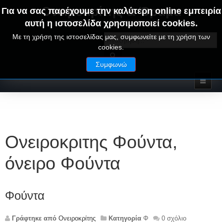
Ονειροκρίτης & Όραμα
Για να σας παρέχουμε την καλύτερη online εμπειρία
αυτή η ιστοσελίδα χρησιμοποιεί cookies.
ΟΝΕΙΡΑ ΕΡΜΗΝΕΙΕΣ - ΑΛΦΑΒΗΤΙΚΟΣ ΟΝΕΙΡΟΚΡΙΤΗΣ
Με τη χρήση της ιστοσελίδας μας, συμφωνείτε με τη χρήση των
cookies.
Συμφωνώ
Ονειροκριτης Φούντα,
όνειρο Φούντα
Φούντα
Γράφτηκε από
Ονειροκρίτης
Κατηγορία
Φ
0 σχόλιο