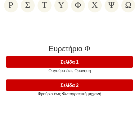
Ρ
Σ
Τ
Υ
Φ
Χ
Ψ
Ω
Ευρετήριο Φ
Σελίδα 1
Φαγούρα έως Φρόνηση
Σελίδα 2
Φρούριο έως Φωτογραφική μηχανή