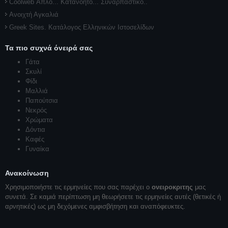
Coolweb Απλό... Κατανοητό... Συναρπαστικό..
Ανοιχτή Αγκαλιά
Greek Sites. Κατάλογος Ελληνικών Ιστοσελίδων
Τα πιο συχνά όνειρά σας
Γάτα
Σκυλί
Φίδι
Μαλλιά
Παπούτσια
Νεκρός
Χρώματα
Δόντια
Καφές
Γυναίκα
Ανακοίνωση
Χρησιμοποιήστε τις ερμηνείες που σας παρέχει ο
ονειροκριτης
μας
συνετά. Σε καμιά περίπτωση μη θεωρήσετε τις ερμηνείες αυτές (θετικές ή
αρνητικές) ως μη δεχόμενες αμφισβήτηση και αναπόφευκτες.