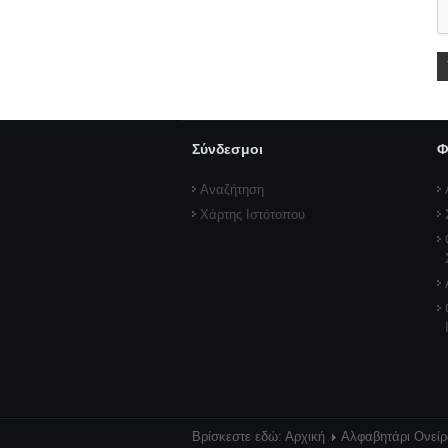
Σύνδεσμοι
Φ
Αναζήτηση
Χάρτης Ιστότοπου
Βρίσκεστε εδώ:
Αρχική
Αλφαβητάρι Ονεί