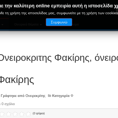
μα
ε την καλύτερη online εμπειρία αυτή η ιστοσελίδα χ
Με τη χρήση της ιστοσελίδας μας, συμφωνείτε με τη χρήση των cookies
Συμφωνώ
ν
Ονειρικά Θέματα
Παράξενα Όνειρα
Ονειροκριτης Φακίρης, όνει
Φακίρης
Γράφτηκε από
Ονειροκρίτης
Κατηγορία
Φ
0 σχόλιο
(0 ψήφοι)