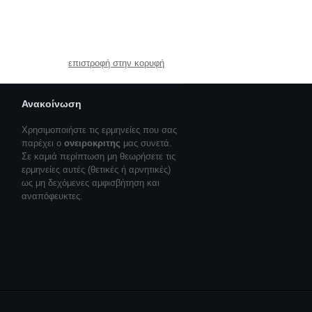
επιστροφή στην κορυφή
Ανακοίνωση
Χρησιμοποιήστε τις ερμηνείες που σας
παρέχει ο
ονειροκριτης
μας συνετά.
Σε καμιά περίπτωση μη θεωρήσετε τις
ερμηνείες αυτές (θετικές ή αρνητικές)
ως μη δεχόμενες αμφισβήτηση και
αναπόφευκτες.