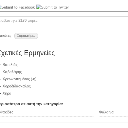
Διαβάστηκε
2170
φορές
τικέτες
Χαρακτήρες
Σχετικές Ερμηνείες
Βασιλιάς
Καβαλάρης
Χρεωκοπημένος (-η)
Χοροδιδάσκαλος
Χήρα
ερισσότερα σε αυτή την κατηγορία:
Φακίδες
Φάλαινα