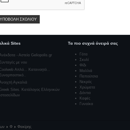
ιλικά Sites
Τα πιο συχνά όνειρά σας
Γάτα
Ανέκδοτα - Αστεία Geliopolis.gr
Σκυλί
Συνταγές με νου
Φίδι
Coolweb Απλό... Κατανοητό...
Μαλλιά
Συναρπαστικό..
Παπούτσια
Νεκρός
Ανοιχτή Αγκαλιά
Χρώματα
Greek Sites. Κατάλογος Ελληνικών
Δόντια
Ιστοσελίδων
Καφές
Γυναίκα
ρων
Φ
Φακίρης