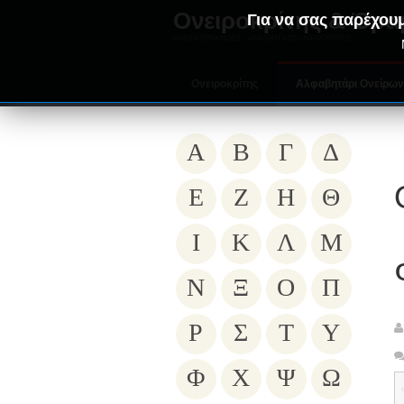
Ονειροκρίτης & Όρα
Για να σας παρέχουμ
ΟΝΕΙΡΑ ΕΡΜΗΝΕΙΕΣ - ΑΛΦΑΒΗΤΙΚΟΣ ΟΝΕΙΡΟΚΡΙΤΗΣ
Ονειροκρίτης
Αλφαβητάρι Ονείρω
Α
Β
Γ
Δ
Ε
Ζ
Η
Θ
Ι
Κ
Λ
Μ
Ν
Ξ
Ο
Π
Ρ
Σ
Τ
Υ
Φ
Χ
Ψ
Ω