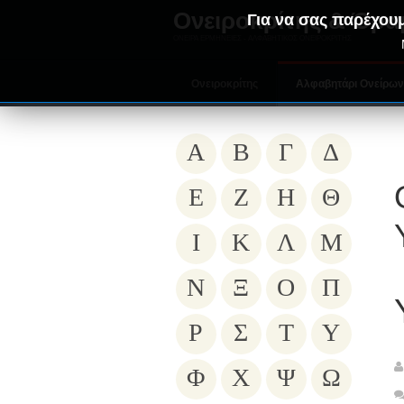
Ονειροκρίτης & Όρα
Για να σας παρέχουμ
ΟΝΕΙΡΑ ΕΡΜΗΝΕΙΕΣ - ΑΛΦΑΒΗΤΙΚΟΣ ΟΝΕΙΡΟΚΡΙΤΗΣ
Ονειροκρίτης
Αλφαβητάρι Ονείρω
Α
Β
Γ
Δ
Ε
Ζ
Η
Θ
Ι
Κ
Λ
Μ
Ν
Ξ
Ο
Π
Ρ
Σ
Τ
Υ
Φ
Χ
Ψ
Ω