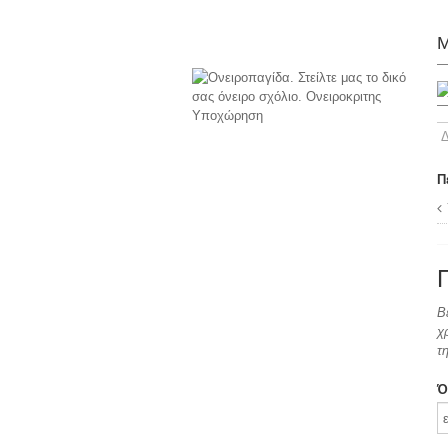
Μ
Π
Β
χ
τ
Ό