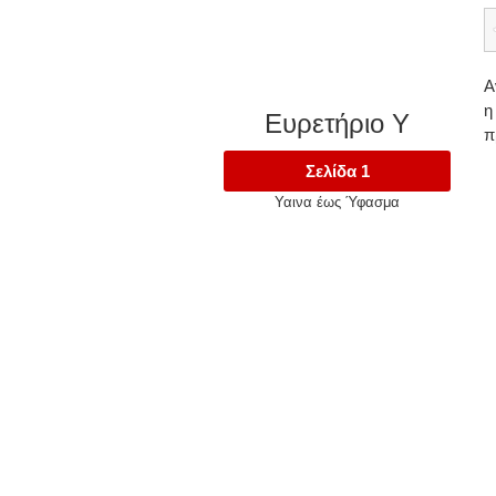
Α
η
Ευρετήριο Υ
π
Σελίδα 1
Υαινα έως Ύφασμα