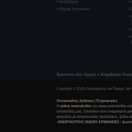
Αναζήτηση
Χάρτης Ιστότοπου
Βρίσκεστε εδώ:
Αρχική
Αλφαβητάρι Ονεί
Copyright © 2026 Ονειροκρίτης και Όραμα. Με 
Ονειροκρίτης Χρήσιμες Πληροφορίες
Ο
online oneirokriths
του www.oneirokriths-oram
ιστοσελίδας μας. Επιπλέον στον ονειροκριτη μα
ασχολείτε με αστρολογικές προβλέψεις, ζώδια κ
ΟΝΕΙΡΟΚΡΙΤΗΣ ΟΝΕΙΡΑ ΕΡΜΗΝΕΙΕΣ : Δωστε εξηγ