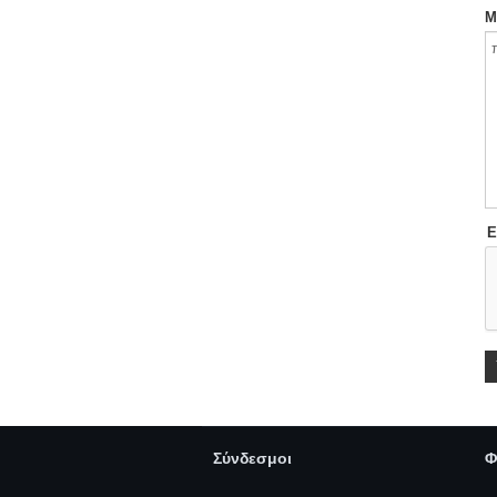
Μ
Ε
Σύνδεσμοι
Φ