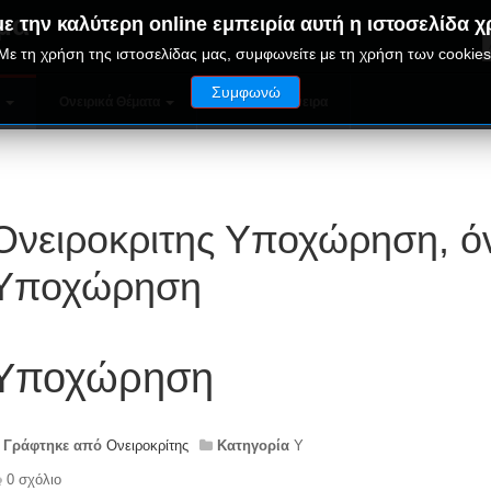
μα
ε την καλύτερη online εμπειρία αυτή η ιστοσελίδα χ
Με τη χρήση της ιστοσελίδας μας, συμφωνείτε με τη χρήση των cookies
Συμφωνώ
ν
Ονειρικά Θέματα
Παράξενα Όνειρα
Ονειροκριτης Υποχώρηση, ό
Υποχώρηση
Υποχώρηση
Γράφτηκε από
Ονειροκρίτης
Κατηγορία
Υ
0 σχόλιο