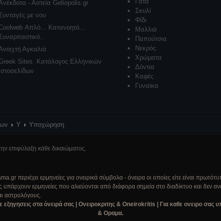
Γάτα
Ανέκδοτα - Αστεία Geliopolis.gr
Σκυλί
Συνταγές με νου
Φίδι
Coolweb Απλό... Κατανοητό...
Μαλλιά
Συναρπαστικό..
Παπούτσια
Νεκρός
Ανοιχτή Αγκαλιά
Χρώματα
Greek Sites. Κατάλογος Ελληνικών
Δόντια
Ιστοσελίδων
Καφές
Γυναίκα
ρων
Υ
Υποχώρηση
την επιφύλαξη κάθε δικαιώματος.
a.gr περιέχει ερμηνείες για ονειρικά σύμβολα - όνειρα οι οποίες είτε είναι πρωτότ
ς υπάρχουν ερμηνείες που αλιεύονται από διάφορα σημεία στο διαδίκτυο και δεν αν
αι αστρολόγους.
ησεις στα όνειρά σας | Ονειροκριτης & Oneirokritis | Για καθε ονειρο σας υ
& Οραμα.