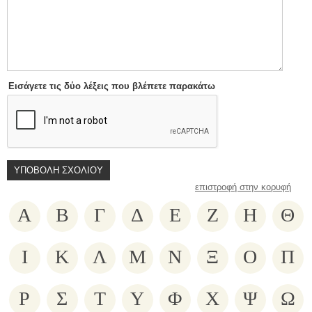
Εισάγετε τις δύο λέξεις που βλέπετε παρακάτω
επιστροφή στην κορυφή
Α
Β
Γ
Δ
Ε
Ζ
Η
Θ
Ι
Κ
Λ
Μ
Ν
Ξ
Ο
Π
Ρ
Σ
Τ
Υ
Φ
Χ
Ψ
Ω