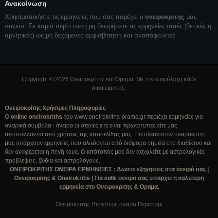
Ανακοίνωση
Χρησιμοποιήστε τις ερμηνείες που σας παρέχει ο
ονειροκριτης
μας
συνετά. Σε καμιά περίπτωση μη θεωρήσετε τις ερμηνείες αυτές (θετικές ή
αρνητικές) ως μη δεχόμενες αμφισβήτηση και αναπόφευκτες.
Copyright © 2026 Ονειροκρίτης και Όραμα. Με την επιφύλαξη κάθε
δικαιώματος.
Ονειροκρίτης Χρήσιμες Πληροφορίες
Ο
online oneirokriths
του www.oneirokriths-orama.gr περιέχει ερμηνείες για
ονειρικά σύμβολα - όνειρα οι οποίες είτε είναι πρωτότυπες είτε μας
αποστέλλονται από χρήστες της ιστοσελίδας μας. Επιπλέον στον ονειροκριτη
μας υπάρχουν ερμηνείες που αλιεύονται από διάφορα σημεία στο διαδίκτυο και
δεν αναφέρεται η πηγή τους. Ο ιστότοπός μας δεν ασχολείτε με αστρολογικές
προβλέψεις, ζώδια και αστρολόγους.
ΟΝΕΙΡΟΚΡΙΤΗΣ ΟΝΕΙΡΑ ΕΡΜΗΝΕΙΕΣ : Δωστε εξηγησεις στα όνειρά σας |
Ονειροκριτης & Oneirokritis | Για καθε ονειρο σας υπαρχει η καλυτερη
ερμηνεία στο Ονειροκριτης & Οραμα.
Ονειροκριτης Περιστερι, ονειρο Περιστερι