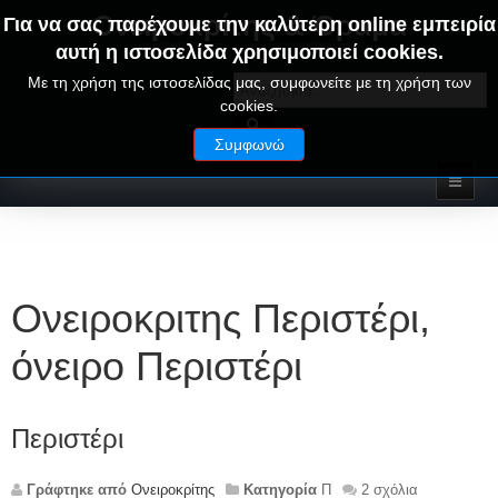
Ονειροκρίτης & Όραμα
Για να σας παρέχουμε την καλύτερη online εμπειρία
αυτή η ιστοσελίδα χρησιμοποιεί cookies.
ΟΝΕΙΡΑ ΕΡΜΗΝΕΙΕΣ - ΑΛΦΑΒΗΤΙΚΟΣ ΟΝΕΙΡΟΚΡΙΤΗΣ
Με τη χρήση της ιστοσελίδας μας, συμφωνείτε με τη χρήση των
cookies.
Συμφωνώ
Ονειροκριτης Περιστέρι,
όνειρο Περιστέρι
Περιστέρι
Γράφτηκε από
Ονειροκρίτης
Κατηγορία
Π
2 σχόλια