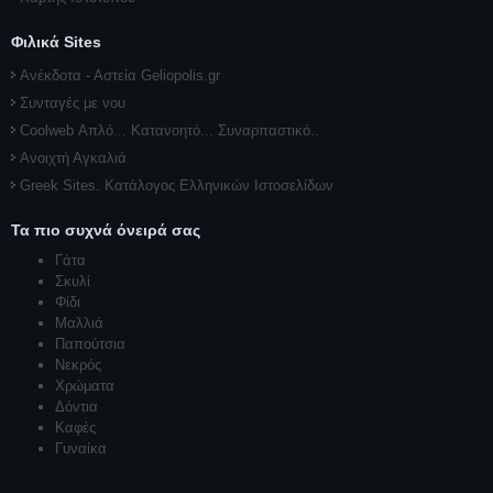
Φιλικά Sites
Ανέκδοτα - Αστεία Geliopolis.gr
Συνταγές με νου
Coolweb Απλό... Κατανοητό... Συναρπαστικό..
Ανοιχτή Αγκαλιά
Greek Sites. Κατάλογος Ελληνικών Ιστοσελίδων
Τα πιο συχνά όνειρά σας
Γάτα
Σκυλί
Φίδι
Μαλλιά
Παπούτσια
Νεκρός
Χρώματα
Δόντια
Καφές
Γυναίκα