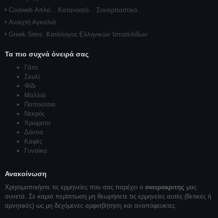
Coolweb Απλό... Κατανοητό... Συναρπαστικό..
Ανοιχτή Αγκαλιά
Greek Sites. Κατάλογος Ελληνικών Ιστοσελίδων
Τα πιο συχνά όνειρά σας
Γάτα
Σκυλί
Φίδι
Μαλλιά
Παπούτσια
Νεκρός
Χρώματα
Δόντια
Καφές
Γυναίκα
Ανακοίνωση
Χρησιμοποιήστε τις ερμηνείες που σας παρέχει ο
ονειροκριτης
μας
συνετά. Σε καμιά περίπτωση μη θεωρήσετε τις ερμηνείες αυτές (θετικές ή
αρνητικές) ως μη δεχόμενες αμφισβήτηση και αναπόφευκτες.