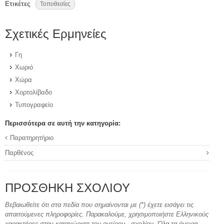
Ετικέτες
Τοποθεσίες
Σχετικές Ερμηνείες
Γη
Χωριό
Χώρα
Χορτολίβαδο
Τυπογραφείο
Περισσότερα σε αυτή την κατηγορία:
Παρατηρητήριο
Παρθένος
ΠΡΟΣΘΉΚΗ ΣΧΟΛΊΟΥ
Βεβαιωθείτε ότι στα πεδία που σημαίνονται με (*) έχετε εισάγει τις
απαιτούμενες πληροφορίες. Παρακαλούμε, χρησιμοποιήστε Ελληνικούς
χαρακτήρες στην καταχώριση του ονείρου - σχολίου. Όλα τα όνειρα -