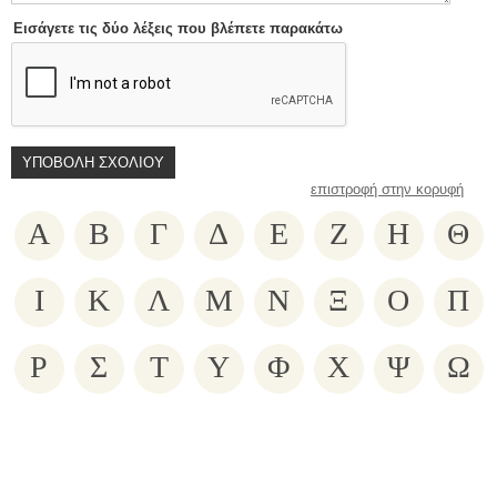
Εισάγετε τις δύο λέξεις που βλέπετε παρακάτω
επιστροφή στην κορυφή
Α
Β
Γ
Δ
Ε
Ζ
Η
Θ
Ι
Κ
Λ
Μ
Ν
Ξ
Ο
Π
Ρ
Σ
Τ
Υ
Φ
Χ
Ψ
Ω