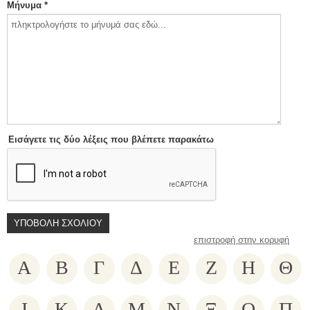
Μήνυμα *
Εισάγετε τις δύο λέξεις που βλέπετε παρακάτω
επιστροφή στην κορυφή
Α
Β
Γ
Δ
Ε
Ζ
Η
Θ
Ι
Κ
Λ
Μ
Ν
Ξ
Ο
Π