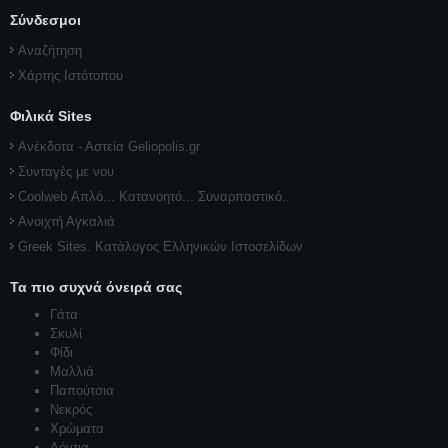
Σύνδεσμοι
Αναζήτηση
Χάρτης Ιστότοπου
Φιλικά Sites
Ανέκδοτα - Αστεία Geliopolis.gr
Συνταγές με νου
Coolweb Απλό... Κατανοητό... Συναρπαστικό..
Ανοιχτή Αγκαλιά
Greek Sites. Κατάλογος Ελληνικών Ιστοσελίδων
Τα πιο συχνά όνειρά σας
Γάτα
Σκυλί
Φίδι
Μαλλιά
Παπούτσια
Νεκρός
Χρώματα
Δόντια