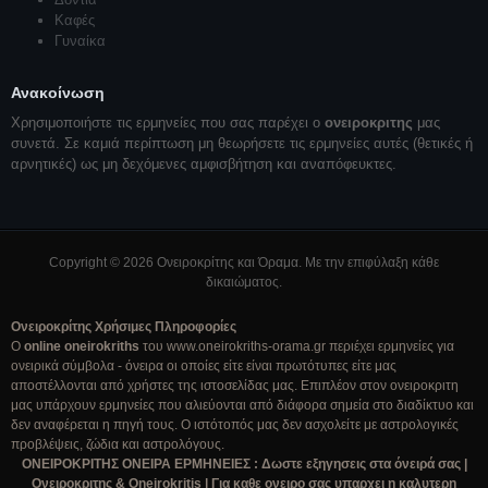
Καφές
Γυναίκα
Ανακοίνωση
Χρησιμοποιήστε τις ερμηνείες που σας παρέχει ο
ονειροκριτης
μας
συνετά. Σε καμιά περίπτωση μη θεωρήσετε τις ερμηνείες αυτές (θετικές ή
αρνητικές) ως μη δεχόμενες αμφισβήτηση και αναπόφευκτες.
Copyright © 2026 Ονειροκρίτης και Όραμα. Με την επιφύλαξη κάθε
δικαιώματος.
Ονειροκρίτης Χρήσιμες Πληροφορίες
Ο
online oneirokriths
του www.oneirokriths-orama.gr περιέχει ερμηνείες για
ονειρικά σύμβολα - όνειρα οι οποίες είτε είναι πρωτότυπες είτε μας
αποστέλλονται από χρήστες της ιστοσελίδας μας. Επιπλέον στον ονειροκριτη
μας υπάρχουν ερμηνείες που αλιεύονται από διάφορα σημεία στο διαδίκτυο και
δεν αναφέρεται η πηγή τους. Ο ιστότοπός μας δεν ασχολείτε με αστρολογικές
προβλέψεις, ζώδια και αστρολόγους.
ΟΝΕΙΡΟΚΡΙΤΗΣ ΟΝΕΙΡΑ ΕΡΜΗΝΕΙΕΣ : Δωστε εξηγησεις στα όνειρά σας |
Ονειροκριτης & Oneirokritis | Για καθε ονειρο σας υπαρχει η καλυτερη