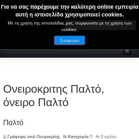
Ονειροκρίτης & Όραμα
Για να σας παρέχουμε την καλύτερη online εμπειρία
αυτή η ιστοσελίδα χρησιμοποιεί cookies.
ΟΝΕΙΡΑ ΕΡΜΗΝΕΙΕΣ - ΑΛΦΑΒΗΤΙΚΟΣ ΟΝΕΙΡΟΚΡΙΤΗΣ
Με τη χρήση της ιστοσελίδας μας, συμφωνείτε με τη χρήση των
cookies.
Συμφωνώ
Ονειροκριτης Παλτό,
όνειρο Παλτό
Παλτό
Γράφτηκε από
Ονειροκρίτης
Κατηγορία
Π
0 σχόλιο