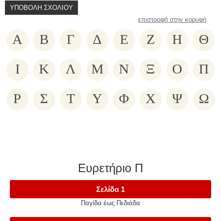
επιστροφή στην κορυφή
Α
Β
Γ
Δ
Ε
Ζ
Η
Θ
Ι
Κ
Λ
Μ
Ν
Ξ
Ο
Π
Ρ
Σ
Τ
Υ
Φ
Χ
Ψ
Ω
Ευρετήριο Π
Σελίδα 1
Παγίδα έως Πεδιάδα