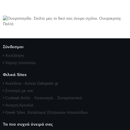
Σύνδεσμοι
Αναζήτηση
Χάρτης Ιστότοπου
Φιλικά Sites
Ανέκδοτα - Αστεία Geliopolis.gr
Συνταγές με νου
Coolweb Απλό... Κατανοητό... Συναρπαστικό..
Ανοιχτή Αγκαλιά
Greek Sites. Κατάλογος Ελληνικών Ιστοσελίδων
Τα πιο συχνά όνειρά σας