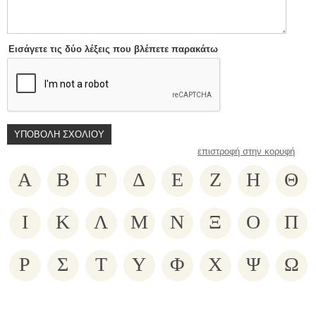
Εισάγετε τις δύο λέξεις που βλέπετε παρακάτω
επιστροφή στην κορυφή
Α
Β
Γ
Δ
Ε
Ζ
Η
Θ
Ι
Κ
Λ
Μ
Ν
Ξ
Ο
Π
Ρ
Σ
Τ
Υ
Φ
Χ
Ψ
Ω