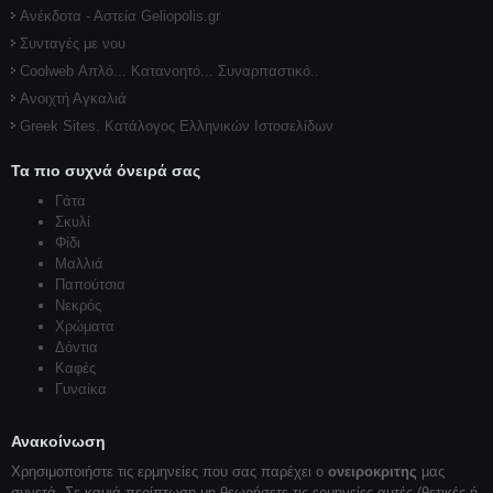
Ανέκδοτα - Αστεία Geliopolis.gr
Συνταγές με νου
Coolweb Απλό... Κατανοητό... Συναρπαστικό..
Ανοιχτή Αγκαλιά
Greek Sites. Κατάλογος Ελληνικών Ιστοσελίδων
Τα πιο συχνά όνειρά σας
Γάτα
Σκυλί
Φίδι
Μαλλιά
Παπούτσια
Νεκρός
Χρώματα
Δόντια
Καφές
Γυναίκα
Ανακοίνωση
Χρησιμοποιήστε τις ερμηνείες που σας παρέχει ο
ονειροκριτης
μας
συνετά. Σε καμιά περίπτωση μη θεωρήσετε τις ερμηνείες αυτές (θετικές ή