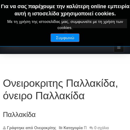
Ονειροκρίτης & Όραμα
Για να σας παρέχουμε την καλύτερη online εμπειρία
αυτή η ιστοσελίδα χρησιμοποιεί cookies.
ΟΝΕΙΡΑ ΕΡΜΗΝΕΙΕΣ - ΑΛΦΑΒΗΤΙΚΟΣ ΟΝΕΙΡΟΚΡΙΤΗΣ
Με τη χρήση της ιστοσελίδας μας, συμφωνείτε με τη χρήση των
cookies.
Συμφωνώ
Ονειροκριτης Παλλακίδα,
όνειρο Παλλακίδα
Παλλακίδα
Γράφτηκε από
Ονειροκρίτης
Κατηγορία
Π
0 σχόλιο