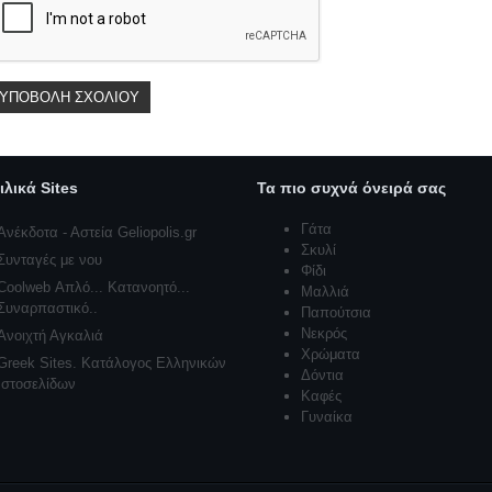
ιλικά Sites
Τα πιο συχνά όνειρά σας
Γάτα
Ανέκδοτα - Αστεία Geliopolis.gr
Σκυλί
Συνταγές με νου
Φίδι
Coolweb Απλό... Κατανοητό...
Μαλλιά
Συναρπαστικό..
Παπούτσια
Νεκρός
Ανοιχτή Αγκαλιά
Χρώματα
Greek Sites. Κατάλογος Ελληνικών
Δόντια
Ιστοσελίδων
Καφές
Γυναίκα