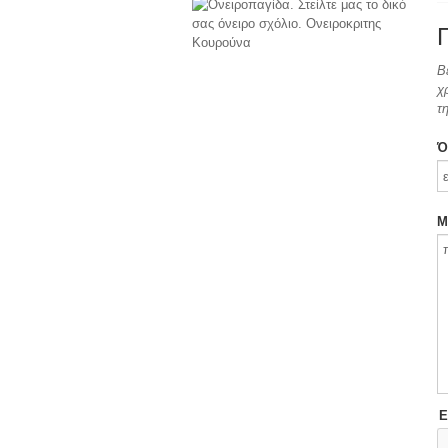
Β
χ
τ
Ό
Μ
Ε