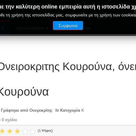
μα
ε την καλύτερη online εμπειρία αυτή η ιστοσελίδα χ
Με τη χρήση της ιστοσελίδας μας, συμφωνείτε με τη χρήση των cookies
Συμφωνώ
ν
Ονειρικά Θέματα
Παράξενα Όνειρα
Ονειροκριτης Κουρούνα, όν
Κουρούνα
Γράφτηκε από
Ονειροκρίτης
Κατηγορία
Κ
0 σχόλιο
(1 Ψήφος)