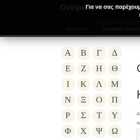
Ονειροκρίτης & Όρα
Για να σας παρέχουμ
ΟΝΕΙΡΑ ΕΡΜΗΝΕΙΕΣ - ΑΛΦΑΒΗΤΙΚΟΣ ΟΝΕΙΡΟΚΡΙΤΗΣ
Ονειροκρίτης
Αλφαβητάρι Ονείρω
Α
Β
Γ
Δ
Ε
Ζ
Η
Θ
Ι
Κ
Λ
Μ
Ν
Ξ
Ο
Π
Ρ
Σ
Τ
Υ
Φ
Χ
Ψ
Ω