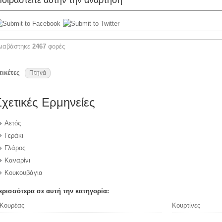
οιραστείτε αυτήν την ανάρτηση
Διαβάστηκε
2467
φορές
τικέτες
Πτηνά
Σχετικές Ερμηνείες
Αετός
Γεράκι
Γλάρος
Καναρίνι
Κουκουβάγια
ερισσότερα σε αυτή την κατηγορία:
Κουρέας
Κουρτίνες