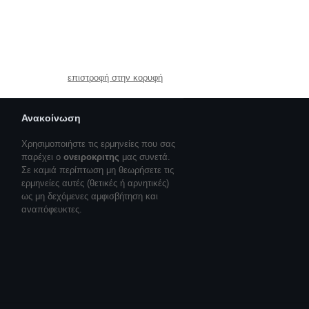
επιστροφή στην κορυφή
Ανακοίνωση
Χρησιμοποιήστε τις ερμηνείες που σας
παρέχει ο
ονειροκριτης
μας συνετά.
Σε καμιά περίπτωση μη θεωρήσετε τις
ερμηνείες αυτές (θετικές ή αρνητικές)
ως μη δεχόμενες αμφισβήτηση και
αναπόφευκτες.