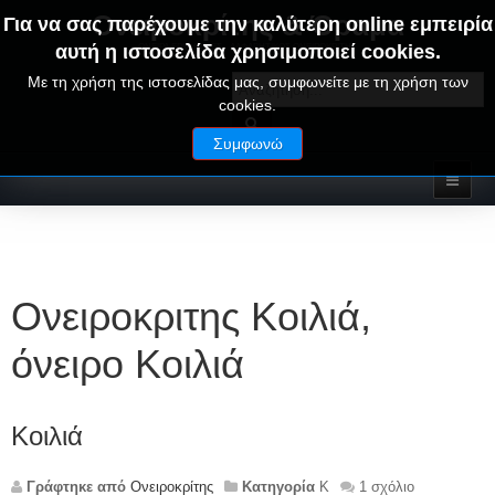
Ονειροκρίτης & Όραμα
Για να σας παρέχουμε την καλύτερη online εμπειρία
αυτή η ιστοσελίδα χρησιμοποιεί cookies.
ΟΝΕΙΡΑ ΕΡΜΗΝΕΙΕΣ - ΑΛΦΑΒΗΤΙΚΟΣ ΟΝΕΙΡΟΚΡΙΤΗΣ
Με τη χρήση της ιστοσελίδας μας, συμφωνείτε με τη χρήση των
cookies.
Συμφωνώ
Ονειροκριτης Κοιλιά,
όνειρο Κοιλιά
Κοιλιά
Γράφτηκε από
Ονειροκρίτης
Κατηγορία
Κ
1 σχόλιο