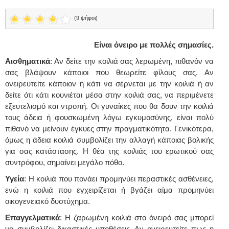
(9 ψήφοι)
Είναι όνειρο με πολλές σημασίες.
Αισθηματικά
: Αν δείτε την κοιλιά σας λερωμένη, πιθανόν να
σας βλάψουν κάποιοι που θεωρείτε φίλους σας. Αν
ονειρευτείτε κάποιον ή κάτι να σέρνεται με την κοιλιά ή αν
δείτε ότι κάτι κουνιέται μέσα στην κοιλιά σας, να περιμένετε
εξευτελισμό και ντροπή. Οι γυναίκες που θα δουν την κοιλιά
τους άδεια ή φουσκωμένη λόγω εγκυμοσύνης, είναι πολύ
πιθανό να μείνουν έγκυες στην πραγματικότητα. Γενικότερα,
όμως η άδεια κοιλιά συμβολίζει την αλλαγή κάποιας βολικής
για σας κατάστασης. Η θέα της κοιλιάς του ερωτικού σας
συντρόφου, σημαίνει μεγάλο πόθο.
Υγεία
: Η κοιλιά που πονάει προμηνύει περαστικές ασθένειες,
ενώ η κοιλιά που εγχειρίζεται ή βγάζει αίμα προμηνύει
οικογενειακό δυστύχημα.
Επαγγελματικά
: Η ζαρωμένη κοιλιά στο όνειρό σας μπορεί
να συμβολίζει δικαστικές υποθέσεις. Αν ονειρευτείτε πως η