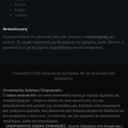
Δόντια
Καφές
Γυναίκα
Ανακοίνωση
Χρησιμοποιήστε τις ερμηνείες που σας παρέχει ο
ονειροκριτης
μας
συνετά. Σε καμιά περίπτωση μη θεωρήσετε τις ερμηνείες αυτές (θετικές ή
αρνητικές) ως μη δεχόμενες αμφισβήτηση και αναπόφευκτες.
Copyright © 2026 Ονειροκρίτης και Όραμα. Με την επιφύλαξη κάθε
δικαιώματος.
Ονειροκρίτης Χρήσιμες Πληροφορίες
Ο
online oneirokriths
του www.oneirokriths-orama.gr περιέχει ερμηνείες για
ονειρικά σύμβολα - όνειρα οι οποίες είτε είναι πρωτότυπες είτε μας
αποστέλλονται από χρήστες της ιστοσελίδας μας. Επιπλέον στον ονειροκριτη
μας υπάρχουν ερμηνείες που αλιεύονται από διάφορα σημεία στο διαδίκτυο και
δεν αναφέρεται η πηγή τους. Ο ιστότοπός μας δεν ασχολείτε με αστρολογικές
προβλέψεις, ζώδια και αστρολόγους.
ΟΝΕΙΡΟΚΡΙΤΗΣ ΟΝΕΙΡΑ ΕΡΜΗΝΕΙΕΣ : Δωστε εξηγησεις στα όνειρά σας |