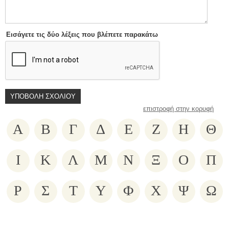
Εισάγετε τις δύο λέξεις που βλέπετε παρακάτω
επιστροφή στην κορυφή
Α
Β
Γ
Δ
Ε
Ζ
Η
Θ
Ι
Κ
Λ
Μ
Ν
Ξ
Ο
Π
Ρ
Σ
Τ
Υ
Φ
Χ
Ψ
Ω