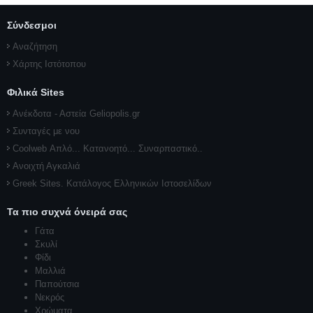
Σύνδεσμοι
Αναζήτηση
Χάρτης Ιστότοπου
Φιλικά Sites
Ανέκδοτα - Αστεία Geliopolis.gr
Συνταγές με νου
Coolweb Απλό... Κατανοητό... Συναρπαστικό..
Ανοιχτή Αγκαλιά
Greek Sites. Κατάλογος Ελληνικών Ιστοσελίδων
Τα πιο συχνά όνειρά σας
Γάτα
Σκυλί
Φίδι
Μαλλιά
Παπούτσια
Νεκρός
Χρώματα