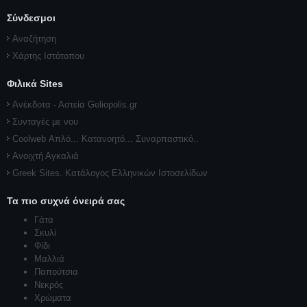
Σύνδεσμοι
Αναζήτηση
Χάρτης Ιστότοπου
Φιλικά Sites
Ανέκδοτα - Αστεία Geliopolis.gr
Συνταγές με νου
Coolweb Απλό... Κατανοητό... Συναρπαστικό..
Ανοιχτή Αγκαλιά
Greek Sites. Κατάλογος Ελληνικών Ιστοσελίδων
Τα πιο συχνά όνειρά σας
Γάτα
Σκυλί
Φίδι
Μαλλιά
Παπούτσια
Νεκρός
Χρώματα