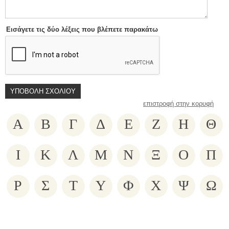
Εισάγετε τις δύο λέξεις που βλέπετε παρακάτω
επιστροφή στην κορυφή
Α
Β
Γ
Δ
Ε
Ζ
Η
Θ
Ι
Κ
Λ
Μ
Ν
Ξ
Ο
Π
Ρ
Σ
Τ
Υ
Φ
Χ
Ψ
Ω