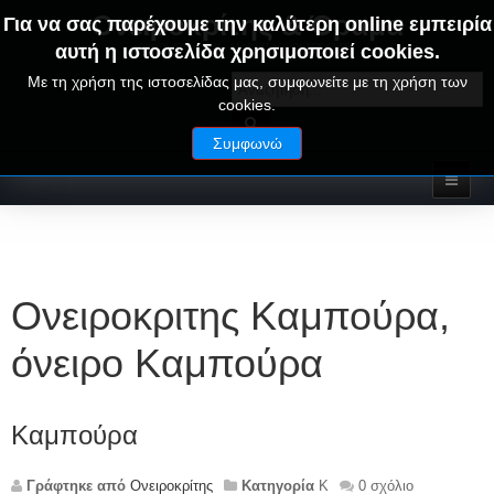
Ονειροκρίτης & Όραμα
Για να σας παρέχουμε την καλύτερη online εμπειρία
αυτή η ιστοσελίδα χρησιμοποιεί cookies.
ΟΝΕΙΡΑ ΕΡΜΗΝΕΙΕΣ - ΑΛΦΑΒΗΤΙΚΟΣ ΟΝΕΙΡΟΚΡΙΤΗΣ
Με τη χρήση της ιστοσελίδας μας, συμφωνείτε με τη χρήση των
cookies.
Συμφωνώ
Ονειροκριτης Καμπούρα,
όνειρο Καμπούρα
Καμπούρα
Γράφτηκε από
Ονειροκρίτης
Κατηγορία
Κ
0 σχόλιο