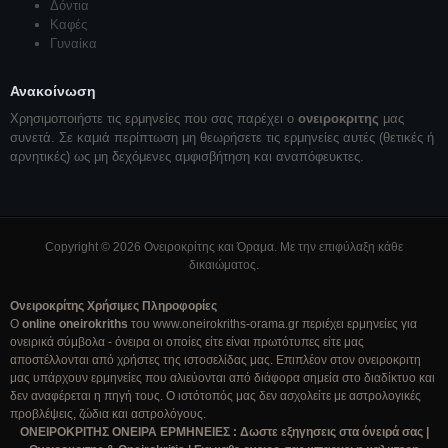
Δόντια
Καφές
Γυναίκα
Ανακοίνωση
Χρησιμοποιήστε τις ερμηνείες που σας παρέχει ο
ονειροκριτης
μας
συνετά. Σε καμιά περίπτωση μη θεωρήσετε τις ερμηνείες αυτές (θετικές ή
αρνητικές) ως μη δεχόμενες αμφισβήτηση και αναπόφευκτες.
Copyright © 2026 Ονειροκρίτης και Όραμα. Με την επιφύλαξη κάθε
δικαιώματος.
Ονειροκρίτης Χρήσιμες Πληροφορίες
Ο
online oneirokriths
του www.oneirokriths-orama.gr περιέχει ερμηνείες για
ονειρικά σύμβολα - όνειρα οι οποίες είτε είναι πρωτότυπες είτε μας
αποστέλλονται από χρήστες της ιστοσελίδας μας. Επιπλέον στον ονειροκριτη
μας υπάρχουν ερμηνείες που αλιεύονται από διάφορα σημεία στο διαδίκτυο και
δεν αναφέρεται η πηγή τους. Ο ιστότοπός μας δεν ασχολείτε με αστρολογικές
προβλέψεις, ζώδια και αστρολόγους.
ΟΝΕΙΡΟΚΡΙΤΗΣ ΟΝΕΙΡΑ ΕΡΜΗΝΕΙΕΣ : Δωστε εξηγησεις στα όνειρά σας |