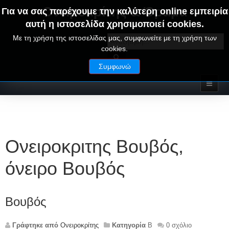
Ονειροκρίτης & Όραμα
Για να σας παρέχουμε την καλύτερη online εμπειρία
αυτή η ιστοσελίδα χρησιμοποιεί cookies.
ΟΝΕΙΡΑ ΕΡΜΗΝΕΙΕΣ - ΑΛΦΑΒΗΤΙΚΟΣ ΟΝΕΙΡΟΚΡΙΤΗΣ
Με τη χρήση της ιστοσελίδας μας, συμφωνείτε με τη χρήση των
cookies.
Συμφωνώ
Ονειροκριτης Βουβός,
όνειρο Βουβός
Βουβός
Γράφτηκε από
Ονειροκρίτης
Κατηγορία
Β
0 σχόλιο