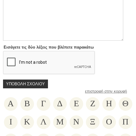
Εισάγετε τις δύο λέξεις που βλέπετε παρακάτω
επιστροφή στην κορυφή
Α
Β
Γ
Δ
Ε
Ζ
Η
Θ
Ι
Κ
Λ
Μ
Ν
Ξ
Ο
Π