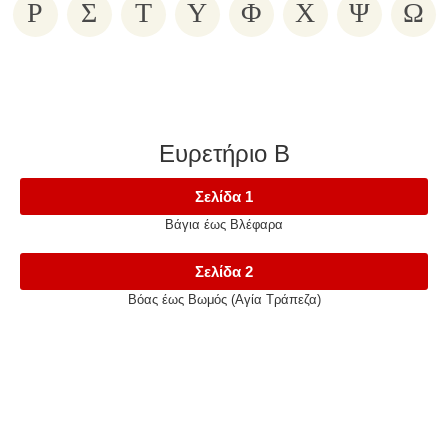
Ρ
Σ
Τ
Υ
Φ
Χ
Ψ
Ω
Ευρετήριο Β
Σελίδα 1
Βάγια έως Βλέφαρα
Σελίδα 2
Βόας έως Βωμός (Αγία Τράπεζα)