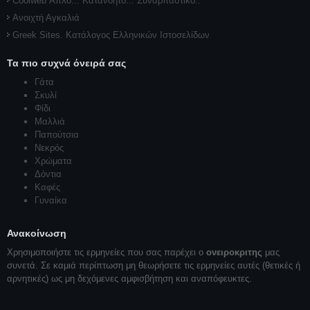
Coolweb Απλό... Κατανοητό... Συναρπαστικό..
Ανοιχτή Αγκαλιά
Greek Sites. Κατάλογος Ελληνικών Ιστοσελίδων
Τα πιο συχνά όνειρά σας
Γάτα
Σκυλί
Φίδι
Μαλλιά
Παπούτσια
Νεκρός
Χρώματα
Δόντια
Καφές
Γυναίκα
Ανακοίνωση
Χρησιμοποιήστε τις ερμηνείες που σας παρέχει ο
ονειροκριτης
μας
συνετά. Σε καμιά περίπτωση μη θεωρήσετε τις ερμηνείες αυτές (θετικές ή
αρνητικές) ως μη δεχόμενες αμφισβήτηση και αναπόφευκτες.