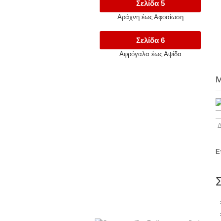
Σελίδα 5
Αράχνη έως Αφοσίωση
Σελίδα 6
Αφρόγαλα έως Αψίδα
Μ
Ε