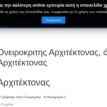
μα
ε την καλύτερη online εμπειρία αυτή η ιστοσελίδα χ
Με τη χρήση της ιστοσελίδας μας, συμφωνείτε με τη χρήση των cookies
Συμφωνώ
ν
Ονειρικά Θέματα
Παράξενα Όνειρα
Ονειροκριτης Αρχιτέκτονας, 
Αρχιτέκτονας
Αρχιτέκτονας
Γράφτηκε από
Ονειροκρίτης
Κατηγορία
Α
0 σχόλιο