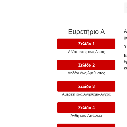
Ευρετήριο Α
Α
χ
Σελίδα 1
Υ
Αβάπτιστος έως Αετός
Ε
δ
Σελίδα 2
κ
Αηδόνι έως Αμέθυστος
Σελίδα 3
Αμερική έως Ανησυχία-Αγχος
Σελίδα 4
Άνθη έως Απώλεια