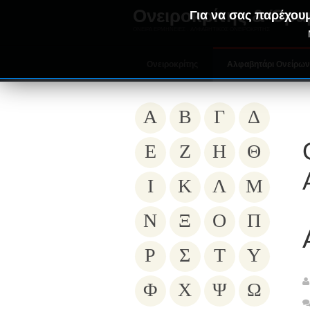
Ονειροκρίτης & Όρα
Για να σας παρέχουμ
ΟΝΕΙΡΑ ΕΡΜΗΝΕΙΕΣ - ΑΛΦΑΒΗΤΙΚΟΣ ΟΝΕΙΡΟΚΡΙΤΗΣ
Ονειροκρίτης
Αλφαβητάρι Ονείρω
Α
Β
Γ
Δ
Ε
Ζ
Η
Θ
Ι
Κ
Λ
Μ
Ν
Ξ
Ο
Π
Ρ
Σ
Τ
Υ
Φ
Χ
Ψ
Ω