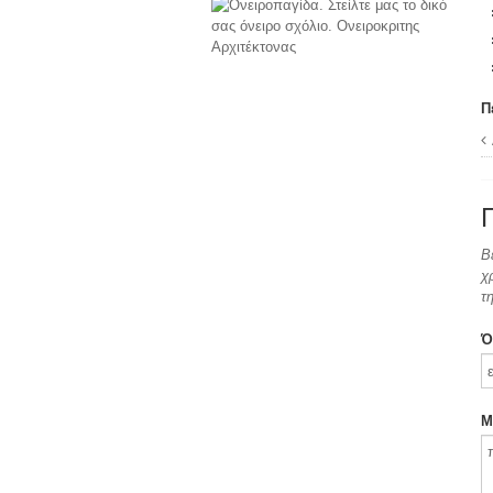
Π
Β
χ
τ
Ό
Μ