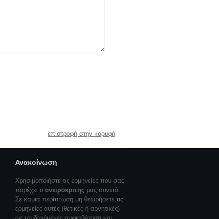
επιστροφή στην κορυφή
Ανακοίνωση
Χρησιμοποιήστε τις ερμηνείες που σας
παρέχει ο
ονειροκριτης
μας συνετά.
Σε καμιά περίπτωση μη θεωρήσετε τις
ερμηνείες αυτές (θετικές ή αρνητικές)
ως μη δεχόμενες αμφισβήτηση και