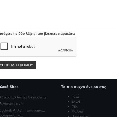
ισάγετε τις δύο λέξεις που βλέπετε παρακάτω
ιλικά Sites
Τα πιο συχνά όνειρά σας
Γάτα
Ανέκδοτα - Αστεία Geliopolis.gr
Σκυλί
Συνταγές με νου
Φίδι
Coolweb Απλό... Κατανοητό...
Μαλλιά
Συναρπαστικό..
Παπούτσια