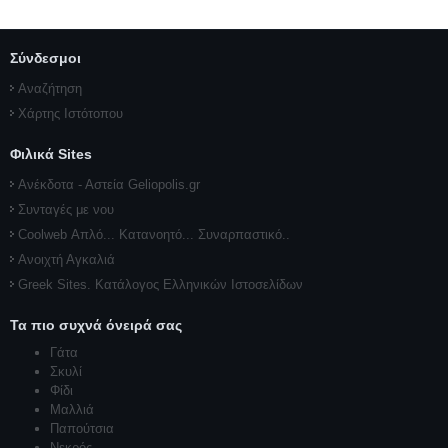
Σύνδεσμοι
Αναζήτηση
Χάρτης Ιστότοπου
Φιλικά Sites
Ανέκδοτα - Αστεία Geliopolis.gr
Συνταγές με νου
Coolweb Απλό... Κατανοητό... Συναρπαστικό..
Ανοιχτή Αγκαλιά
Greek Sites. Κατάλογος Ελληνικών Ιστοσελίδων
Τα πιο συχνά όνειρά σας
Γάτα
Σκυλί
Φίδι
Μαλλιά
Παπούτσια
Νεκρός