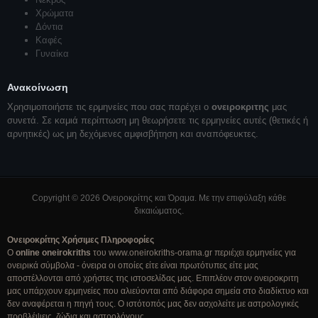
Χρώματα
Δόντια
Καφές
Γυναίκα
Ανακοίνωση
Χρησιμοποιήστε τις ερμηνείες που σας παρέχει ο
ονειροκριτης
μας
συνετά. Σε καμιά περίπτωση μη θεωρήσετε τις ερμηνείες αυτές (θετικές ή
αρνητικές) ως μη δεχόμενες αμφισβήτηση και αναπόφευκτες.
Copyright © 2026 Ονειροκρίτης και Όραμα. Με την επιφύλαξη κάθε
δικαιώματος.
Ονειροκρίτης Χρήσιμες Πληροφορίες
Ο
online oneirokriths
του www.oneirokriths-orama.gr περιέχει ερμηνείες για
ονειρικά σύμβολα - όνειρα οι οποίες είτε είναι πρωτότυπες είτε μας
αποστέλλονται από χρήστες της ιστοσελίδας μας. Επιπλέον στον ονειροκριτη
μας υπάρχουν ερμηνείες που αλιεύονται από διάφορα σημεία στο διαδίκτυο και
δεν αναφέρεται η πηγή τους. Ο ιστότοπός μας δεν ασχολείτε με αστρολογικές
προβλέψεις, ζώδια και αστρολόγους.