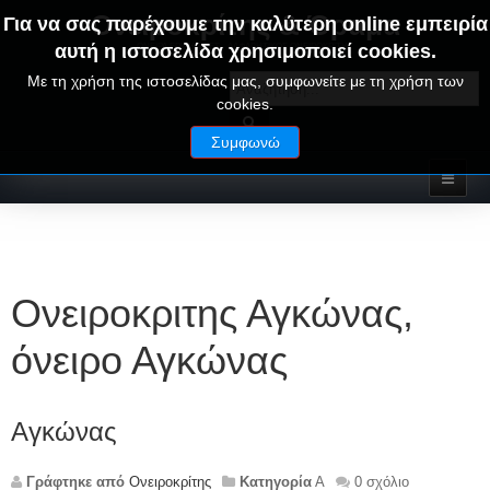
Ονειροκρίτης & Όραμα
Για να σας παρέχουμε την καλύτερη online εμπειρία
αυτή η ιστοσελίδα χρησιμοποιεί cookies.
ΟΝΕΙΡΑ ΕΡΜΗΝΕΙΕΣ - ΑΛΦΑΒΗΤΙΚΟΣ ΟΝΕΙΡΟΚΡΙΤΗΣ
Με τη χρήση της ιστοσελίδας μας, συμφωνείτε με τη χρήση των
cookies.
Συμφωνώ
Ονειροκριτης Αγκώνας,
όνειρο Αγκώνας
Αγκώνας
Γράφτηκε από
Ονειροκρίτης
Κατηγορία
Α
0 σχόλιο