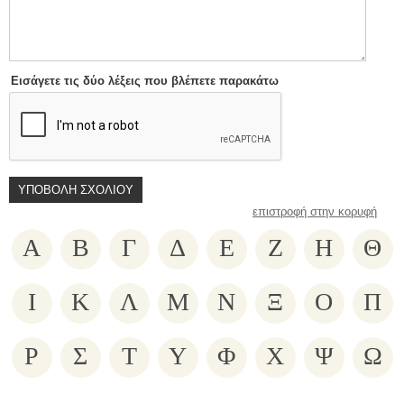
Εισάγετε τις δύο λέξεις που βλέπετε παρακάτω
επιστροφή στην κορυφή
Α
Β
Γ
Δ
Ε
Ζ
Η
Θ
Ι
Κ
Λ
Μ
Ν
Ξ
Ο
Π
Ρ
Σ
Τ
Υ
Φ
Χ
Ψ
Ω