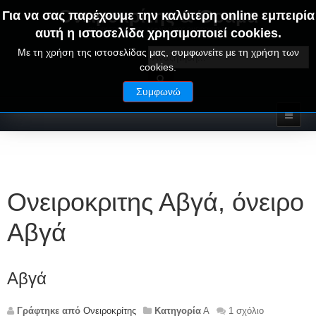
Ονειροκρίτης & Όραμα
Για να σας παρέχουμε την καλύτερη online εμπειρία
αυτή η ιστοσελίδα χρησιμοποιεί cookies.
ΟΝΕΙΡΑ ΕΡΜΗΝΕΙΕΣ - ΑΛΦΑΒΗΤΙΚΟΣ ΟΝΕΙΡΟΚΡΙΤΗΣ
Με τη χρήση της ιστοσελίδας μας, συμφωνείτε με τη χρήση των
cookies.
Συμφωνώ
Ονειροκριτης Αβγά, όνειρο
Αβγά
Αβγά
Γράφτηκε από
Ονειροκρίτης
Κατηγορία
Α
1 σχόλιο