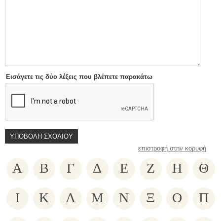
Εισάγετε τις δύο λέξεις που βλέπετε παρακάτω
επιστροφή στην κορυφή
Α
Β
Γ
Δ
Ε
Ζ
Η
Θ
Ι
Κ
Λ
Μ
Ν
Ξ
Ο
Π