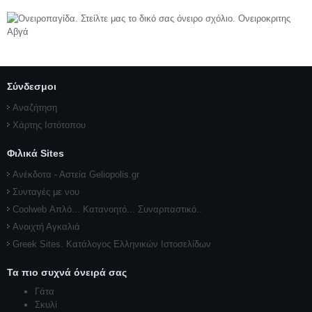
Σύνδεσμοι
Αναζήτηση
Χάρτης Ιστότοπου
Φιλικά Sites
Ανέκδοτα - Αστεία Geliopolis.gr
Συνταγές με νου
Coolweb Απλό... Κατανοητό... Συναρπαστικό..
Ανοιχτή Αγκαλιά
Greek Sites. Κατάλογος Ελληνικών Ιστοσελίδων
Τα πιο συχνά όνειρά σας
Γάτα
Σκυλί