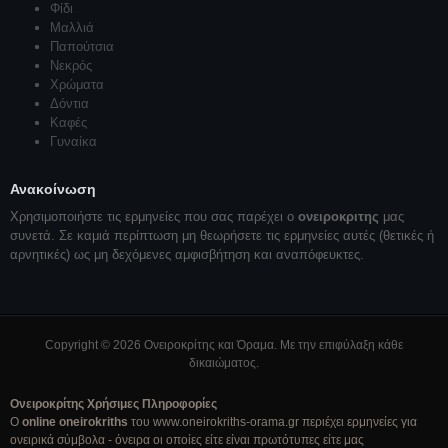
Φίδι
Μαλλιά
Παπούτσια
Νεκρός
Χρώματα
Δόντια
Καφές
Γυναίκα
Ανακοίνωση
Χρησιμοποιήστε τις ερμηνείες που σας παρέχει ο
ονειροκριτης
μας
συνετά. Σε καμιά περίπτωση μη θεωρήσετε τις ερμηνείες αυτές (θετικές ή
αρνητικές) ως μη δεχόμενες αμφισβήτηση και αναπόφευκτες.
Copyright © 2026 Ονειροκρίτης και Όραμα. Με την επιφύλαξη κάθε
δικαιώματος.
Ονειροκρίτης Χρήσιμες Πληροφορίες
Ο
online oneirokriths
του www.oneirokriths-orama.gr περιέχει ερμηνείες για
ονειρικά σύμβολα - όνειρα οι οποίες είτε είναι πρωτότυπες είτε μας