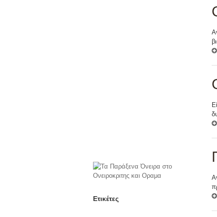
Α
β
Ε
δ
Α
π
Ετικέτες