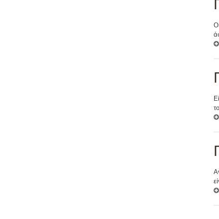
Ο
ά
Ε
τ
Α
ε