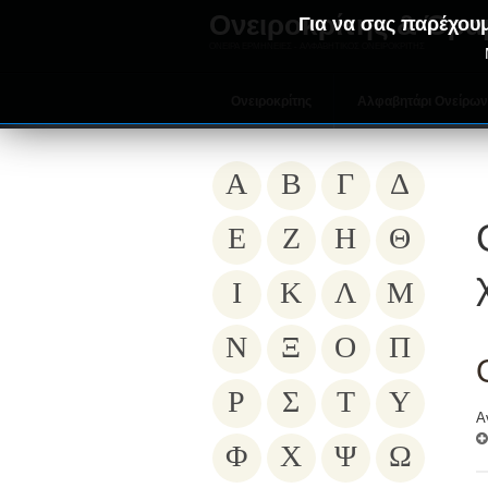
Ονειροκρίτης & Όρα
Για να σας παρέχουμ
ΟΝΕΙΡΑ ΕΡΜΗΝΕΙΕΣ - ΑΛΦΑΒΗΤΙΚΟΣ ΟΝΕΙΡΟΚΡΙΤΗΣ
Ονειροκρίτης
Αλφαβητάρι Ονείρω
Α
Β
Γ
Δ
Ε
Ζ
Η
Θ
Ι
Κ
Λ
Μ
Ν
Ξ
Ο
Π
Ρ
Σ
Τ
Υ
Α
Φ
Χ
Ψ
Ω