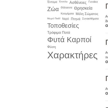
Έντομα
Έπιπλα
Ασθένειες
Γυναίκα
Ζώα
Θρησκεία
Θάλασσα
Κοσμήματα
Μέλη Σώματος
Α
Πτηνά
Μωρό Παιδί
Νερό
Συναισθήματα
δ
Τοποθεσίες
Τρόφιμα Ποτά
Φυτά Καρποί
Φύση
Χαρακτήρες
Α
π
Α