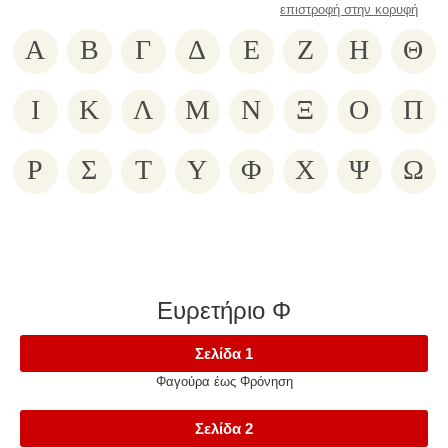
επιστροφή στην κορυφή
Α
Β
Γ
Δ
Ε
Ζ
Η
Θ
Ι
Κ
Λ
Μ
Ν
Ξ
Ο
Π
Ρ
Σ
Τ
Υ
Φ
Χ
Ψ
Ω
Ευρετήριο Φ
Σελίδα 1
Φαγούρα έως Φρόνηση
Σελίδα 2