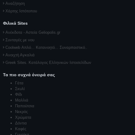
Αναζήτηση
Χάρτης Ιστότοπου
Φιλικά Sites
Ανέκδοτα - Αστεία Geliopolis.gr
Συνταγές με νου
Coolweb Απλό... Κατανοητό... Συναρπαστικό..
Ανοιχτή Αγκαλιά
Greek Sites. Κατάλογος Ελληνικών Ιστοσελίδων
Τα πιο συχνά όνειρά σας
Γάτα
Σκυλί
Φίδι
Μαλλιά
Παπούτσια
Νεκρός
Χρώματα
Δόντια
Καφές
Γυναίκα