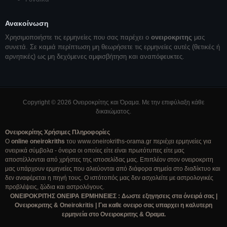
Ανακοίνωση
Χρησιμοποιήστε τις ερμηνείες που σας παρέχει ο
ονειροκριτης
μας
συνετά. Σε καμιά περίπτωση μη θεωρήσετε τις ερμηνείες αυτές (θετικές ή
αρνητικές) ως μη δεχόμενες αμφισβήτηση και αναπόφευκτες.
Copyright © 2026 Ονειροκρίτης και Όραμα. Με την επιφύλαξη κάθε
δικαιώματος.
Ονειροκρίτης Χρήσιμες Πληροφορίες
Ο
online oneirokriths
του www.oneirokriths-orama.gr περιέχει ερμηνείες για
ονειρικά σύμβολα - όνειρα οι οποίες είτε είναι πρωτότυπες είτε μας
αποστέλλονται από χρήστες της ιστοσελίδας μας. Επιπλέον στον ονειροκριτη
μας υπάρχουν ερμηνείες που αλιεύονται από διάφορα σημεία στο διαδίκτυο και
δεν αναφέρεται η πηγή τους. Ο ιστότοπός μας δεν ασχολείτε με αστρολογικές
προβλέψεις, ζώδια και αστρολόγους.
ΟΝΕΙΡΟΚΡΙΤΗΣ ΟΝΕΙΡΑ ΕΡΜΗΝΕΙΕΣ : Δωστε εξηγησεις στα όνειρά σας |
Ονειροκριτης & Oneirokritis | Για καθε ονειρο σας υπαρχει η καλυτερη
ερμηνεία στο Ονειροκριτης & Οραμα.