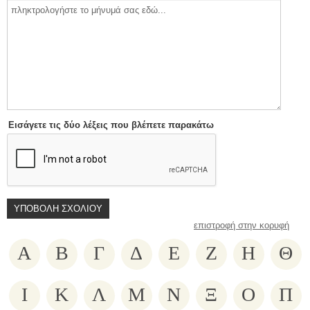
Εισάγετε τις δύο λέξεις που βλέπετε παρακάτω
επιστροφή στην κορυφή
Α
Β
Γ
Δ
Ε
Ζ
Η
Θ
Ι
Κ
Λ
Μ
Ν
Ξ
Ο
Π