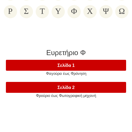
Ρ
Σ
Τ
Υ
Φ
Χ
Ψ
Ω
Ευρετήριο Φ
Σελίδα 1
Φαγούρα έως Φρόνηση
Σελίδα 2
Φρούριο έως Φωτογραφική μηχανή