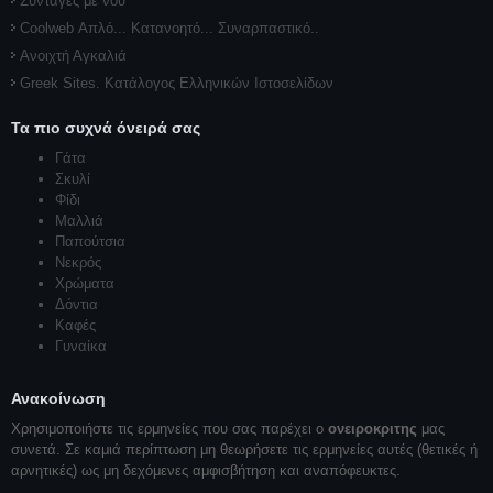
Συνταγές με νου
Coolweb Απλό... Κατανοητό... Συναρπαστικό..
Ανοιχτή Αγκαλιά
Greek Sites. Κατάλογος Ελληνικών Ιστοσελίδων
Τα πιο συχνά όνειρά σας
Γάτα
Σκυλί
Φίδι
Μαλλιά
Παπούτσια
Νεκρός
Χρώματα
Δόντια
Καφές
Γυναίκα
Ανακοίνωση
Χρησιμοποιήστε τις ερμηνείες που σας παρέχει ο
ονειροκριτης
μας
συνετά. Σε καμιά περίπτωση μη θεωρήσετε τις ερμηνείες αυτές (θετικές ή
αρνητικές) ως μη δεχόμενες αμφισβήτηση και αναπόφευκτες.