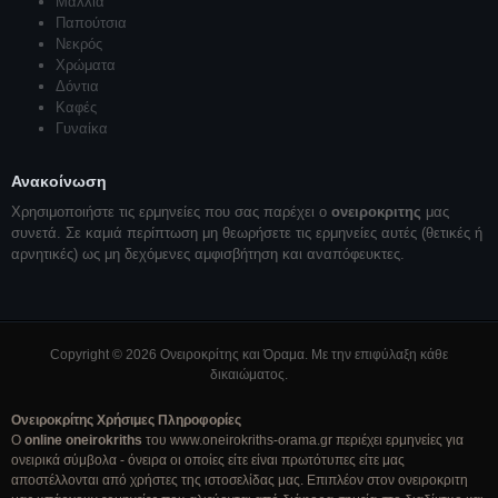
Μαλλιά
Παπούτσια
Νεκρός
Χρώματα
Δόντια
Καφές
Γυναίκα
Ανακοίνωση
Χρησιμοποιήστε τις ερμηνείες που σας παρέχει ο
ονειροκριτης
μας
συνετά. Σε καμιά περίπτωση μη θεωρήσετε τις ερμηνείες αυτές (θετικές ή
αρνητικές) ως μη δεχόμενες αμφισβήτηση και αναπόφευκτες.
Copyright © 2026 Ονειροκρίτης και Όραμα. Με την επιφύλαξη κάθε
δικαιώματος.
Ονειροκρίτης Χρήσιμες Πληροφορίες
Ο
online oneirokriths
του www.oneirokriths-orama.gr περιέχει ερμηνείες για
ονειρικά σύμβολα - όνειρα οι οποίες είτε είναι πρωτότυπες είτε μας
αποστέλλονται από χρήστες της ιστοσελίδας μας. Επιπλέον στον ονειροκριτη