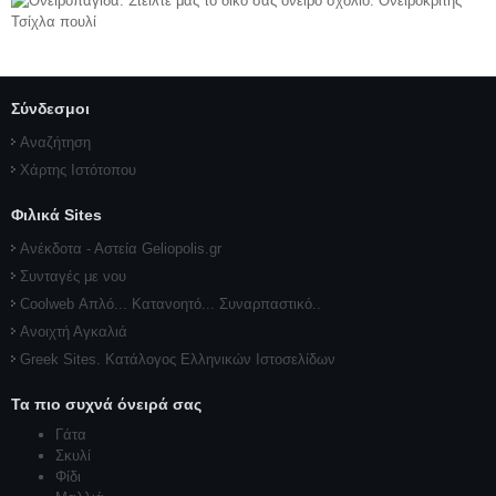
Σύνδεσμοι
Αναζήτηση
Χάρτης Ιστότοπου
Φιλικά Sites
Ανέκδοτα - Αστεία Geliopolis.gr
Συνταγές με νου
Coolweb Απλό... Κατανοητό... Συναρπαστικό..
Ανοιχτή Αγκαλιά
Greek Sites. Κατάλογος Ελληνικών Ιστοσελίδων
Τα πιο συχνά όνειρά σας
Γάτα
Σκυλί
Φίδι