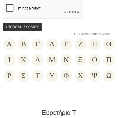
επιστροφή στην κορυφή
Α
Β
Γ
Δ
Ε
Ζ
Η
Θ
Ι
Κ
Λ
Μ
Ν
Ξ
Ο
Π
Ρ
Σ
Τ
Υ
Φ
Χ
Ψ
Ω
Ευρετήριο Τ