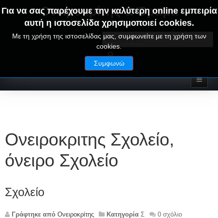
Ονειροκρίτης & Όραμα
Για να σας παρέχουμε την καλύτερη online εμπειρία
αυτή η ιστοσελίδα χρησιμοποιεί cookies.
ΟΝΕΙΡΑ ΕΡΜΗΝΕΙΕΣ - ΑΛΦΑΒΗΤΙΚΟΣ ΟΝΕΙΡΟΚΡΙΤΗΣ
Με τη χρήση της ιστοσελίδας μας, συμφωνείτε με τη χρήση των
cookies.
Συμφωνώ
Ονειροκριτης Σχολείο,
όνειρο Σχολείο
Σχολείο
Γράφτηκε από
Ονειροκρίτης
Κατηγορία
Σ
0 σχόλιο