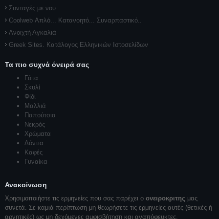
Συνταγές με νου
Coolweb Απλό... Κατανοητό... Συναρπαστικό..
Ανοιχτή Αγκαλιά
Greek Sites. Κατάλογος Ελληνικών Ιστοσελίδων
Τα πιο συχνά όνειρά σας
Γάτα
Σκυλί
Φίδι
Μαλλιά
Παπούτσια
Νεκρός
Χρώματα
Δόντια
Καφές
Γυναίκα
Ανακοίνωση
Χρησιμοποιήστε τις ερμηνείες που σας παρέχει ο
ονειροκριτης
μας
συνετά. Σε καμιά περίπτωση μη θεωρήσετε τις ερμηνείες αυτές (θετικές ή
αρνητικές) ως μη δεχόμενες αμφισβήτηση και αναπόφευκτες.