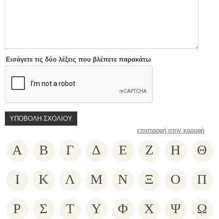
Εισάγετε τις δύο λέξεις που βλέπετε παρακάτω
επιστροφή στην κορυφή
Α
Β
Γ
Δ
Ε
Ζ
Η
Θ
Ι
Κ
Λ
Μ
Ν
Ξ
Ο
Π
Ρ
Σ
Τ
Υ
Φ
Χ
Ψ
Ω