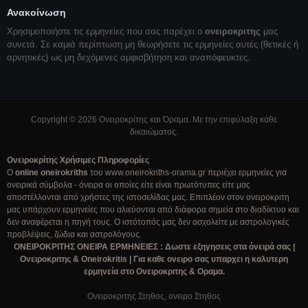
Ανακοίνωση
Χρησιμοποιήστε τις ερμηνείες που σας παρέχει ο
ονειροκριτης
μας
συνετά. Σε καμιά περίπτωση μη θεωρήσετε τις ερμηνείες αυτές (θετικές ή
αρνητικές) ως μη δεχόμενες αμφισβήτηση και αναπόφευκτες.
Copyright © 2026 Ονειροκρίτης και Όραμα. Με την επιφύλαξη κάθε
δικαιώματος.
Ονειροκρίτης Χρήσιμες Πληροφορίες
Ο
online oneirokriths
του www.oneirokriths-orama.gr περιέχει ερμηνείες για
ονειρικά σύμβολα - όνειρα οι οποίες είτε είναι πρωτότυπες είτε μας
αποστέλλονται από χρήστες της ιστοσελίδας μας. Επιπλέον στον ονειροκριτη
μας υπάρχουν ερμηνείες που αλιεύονται από διάφορα σημεία στο διαδίκτυο και
δεν αναφέρεται η πηγή τους. Ο ιστότοπός μας δεν ασχολείτε με αστρολογικές
προβλέψεις, ζώδια και αστρολόγους.
ΟΝΕΙΡΟΚΡΙΤΗΣ ΟΝΕΙΡΑ ΕΡΜΗΝΕΙΕΣ : Δωστε εξηγησεις στα όνειρά σας |
Ονειροκριτης & Oneirokritis | Για καθε ονειρο σας υπαρχει η καλυτερη
ερμηνεία στο Ονειροκριτης & Οραμα.
Ονειροκριτης Στηθος, ονειρο Στηθος