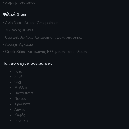
Χάρτης Ιστότοπου
Φιλικά Sites
Ανέκδοτα - Αστεία Geliopolis.gr
Συνταγές με νου
Coolweb Απλό... Κατανοητό... Συναρπαστικό..
Ανοιχτή Αγκαλιά
Greek Sites. Κατάλογος Ελληνικών Ιστοσελίδων
Τα πιο συχνά όνειρά σας
Γάτα
Σκυλί
Φίδι
Μαλλιά
Παπούτσια
Νεκρός
Χρώματα
Δόντια
Καφές
Γυναίκα