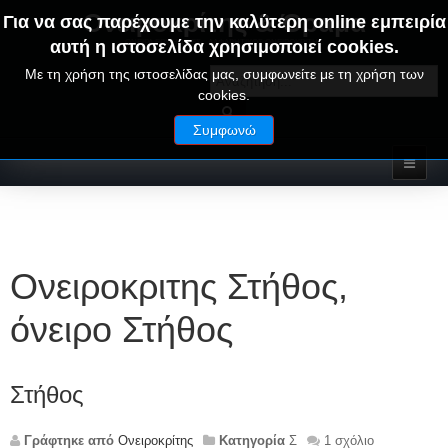
Ονειροκρίτης & Όραμα
Για να σας παρέχουμε την καλύτερη online εμπειρία
αυτή η ιστοσελίδα χρησιμοποιεί cookies.
ΟΝΕΙΡΑ ΕΡΜΗΝΕΙΕΣ - ΑΛΦΑΒΗΤΙΚΟΣ ΟΝΕΙΡΟΚΡΙΤΗΣ
Με τη χρήση της ιστοσελίδας μας, συμφωνείτε με τη χρήση των
cookies.
Συμφωνώ
Ονειροκριτης Στήθος,
όνειρο Στήθος
Στήθος
Γράφτηκε από
Ονειροκρίτης
Κατηγορία
Σ
1 σχόλιο