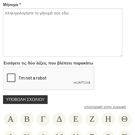
Μήνυμα *
Εισάγετε τις δύο λέξεις που βλέπετε παρακάτω
επιστροφή στην κορυφή
Α
Β
Γ
Δ
Ε
Ζ
Η
Θ