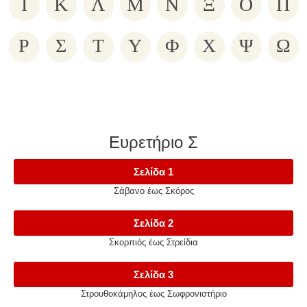
Ι
Κ
Λ
Μ
Ν
Ξ
Ο
Π
Ρ
Σ
Τ
Υ
Φ
Χ
Ψ
Ω
Ευρετήριο Σ
Σελίδα 1
Σάβανο έως Σκόρος
Σελίδα 2
Σκορπιός έως Στρείδια
Σελίδα 3
Στρουθοκάμηλος έως Σωφρονιστήριο