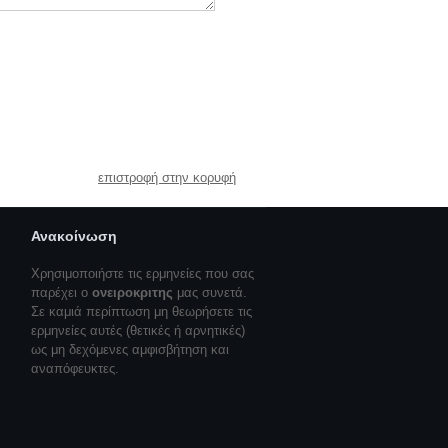
επιστροφή στην κορυφή
Ανακοίνωση
Χρησιμοποιήστε τις ερμηνείες που σας
παρέχει ο
ονειροκριτης
μας συνετά.
Σε καμιά περίπτωση μη θεωρήσετε τις
ερμηνείες αυτές (θετικές ή αρνητικές)
ως μη δεχόμενες αμφισβήτηση και
αναπόφευκτες.