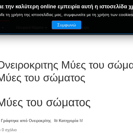
μα
ε την καλύτερη online εμπειρία αυτή η ιστοσελίδα χ
Με τη χρήση της ιστοσελίδας μας, συμφωνείτε με τη χρήση των cookies
Συμφωνώ
ν
Ονειρικά Θέματα
Παράξενα Όνειρα
Ονειροκριτης Μύες του σώμα
Μύες του σώματος
Μύες του σώματος
Γράφτηκε από
Ονειροκρίτης
Κατηγορία
Μ
0 σχόλιο