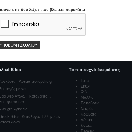
ισάγετε τις δύο λέξεις που βλέπετε παρακάτω
ιλικά Sites
Τα πιο συχνά όνειρά σας
Γάτα
Ανέκδοτα - Αστεία Geliopolis.gr
Σκυλί
Συνταγές με νου
Φίδι
Coolweb Απλό... Κατανοητό...
Μαλλιά
Συναρπαστικό..
Παπούτσια
Νεκρός
Ανοιχτή Αγκαλιά
Χρώματα
Greek Sites. Κατάλογος Ελληνικών
Δόντια
Ιστοσελίδων
Καφές
Γυναίκα