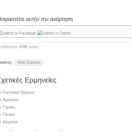
οιραστείτε αυτήν την ανάρτηση
Διαβάστηκε
4106
φορές
τικέτες
Μέλη Σώματος
Σχετικές Ερμηνείες
Γεννητικά Όργανα
Αγκώνας
Γάμπες
Γόνατα
Δάχτυλα