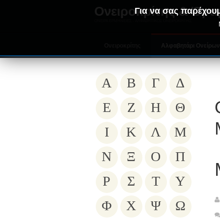
Ονειροκρίτης & Όρα
Για να σας παρέχουμ
ΟΝΕΙΡΑ ΕΡΜΗΝΕΙΕΣ - ΑΛΦΑΒΗΤΙΚΟΣ ΟΝΕΙΡΟΚΡΙΤΗΣ
Ονειροκρίτης
Αλφαβητάρι Ονείρω
Α
Β
Γ
Δ
Ε
Ζ
Η
Θ
Ι
Κ
Λ
Μ
Ν
Ξ
Ο
Π
Ρ
Σ
Τ
Υ
Φ
Χ
Ψ
Ω