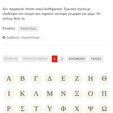
Δεν προμηνύει τίποτα κακό.Αισθηματικά: Ερωτική σχέση με
εξαδέλφια στο όνειρό σας σημαίνει σύντομη γνωριμία και γάμο. Αν
απλώς δείτε τα…
Ετικέτες
Χαρακτήρες
Διαβάστε περισσότερα...
ΈΝΑΡΞΗ
ΠΡΟΗΓΟΎΜΕΝΟ
1
2
ΕΠΌΜΕΝΟ
ΤΈΛΟΣ
Α
Β
Γ
Δ
Ε
Ζ
Η
Θ
Ι
Κ
Λ
Μ
Ν
Ξ
Ο
Π
Ρ
Σ
Τ
Υ
Φ
Χ
Ψ
Ω