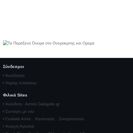
Σύνδεσμοι
Αναζήτηση
Χάρτης Ιστότοπου
Φιλικά Sites
Ανέκδοτα - Αστεία Geliopolis.gr
Συνταγές με νου
Coolweb Απλό... Κατανοητό... Συναρπαστικό..
Ανοιχτή Αγκαλιά