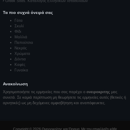
Greek Sites. Κατάλογος Ελληνικών Ιστοσελίδων
Τα πιο συχνά όνειρά σας
Γάτα
Σκυλί
Φίδι
Μαλλιά
Παπούτσια
Νεκρός
Χρώματα
Δόντια
Καφές
Γυναίκα
Ανακοίνωση
Χρησιμοποιήστε τις ερμηνείες που σας παρέχει ο
ονειροκριτης
μας
συνετά. Σε καμιά περίπτωση μη θεωρήσετε τις ερμηνείες αυτές (θετικές ή
αρνητικές) ως μη δεχόμενες αμφισβήτηση και αναπόφευκτες.
Copyright © 2026 Ονειροκρίτης και Όραμα. Με την επιφύλαξη κάθε